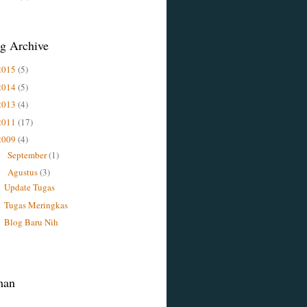
g Archive
2015
(5)
2014
(5)
2013
(4)
2011
(17)
2009
(4)
September
(1)
►
Agustus
(3)
▼
Update Tugas
Tugas Meringkas
Blog Baru Nih
man