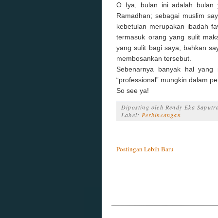
O Iya, bulan ini adalah bulan 
Ramadhan; sebagai muslim saya
kebetulan merupakan ibadah fav
termasuk orang yang sulit mak
yang sulit bagi saya; bahkan s
membosankan tersebut.
Sebenarnya banyak hal yang i
“professional” mungkin dalam pen
So see ya!
Diposting oleh
Rendy Eka Saputr
Label:
Perbincangan
Postingan Lebih Baru