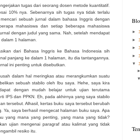
gerjakan tugas dari seorang dosen metode kuantitatif.
sai 10% nya. Sebenarnya sih tugas nya tidak terlalu
h mencari sebuah jurnal dalam bahasa Inggris dengan
Blo
berapa mahasiswa dan setiap beberapa mahasiswa
►
 jurnal dengan judul yang sama. Nah, setelah mendapat
ya dalam 1 halaman.
►
►
sikan dari Bahasa Inggris ke Bahasa Indonesia sih
►
rnal panjang ke dalam 1 halaman, itu dia tantangannya.
▼
rnal ini penting untuk disebutkan.
usah dalam hal meringkas atau merangkumkan suatu
belikan sebuah stabilo oleh Ibu saya. Hehe, saya kira
dapat dengan mudah belajar untuk ujian terutama
rti IPS dan PPKN. Eh, pada akhirnya yang saya stabilo
n tersebut. Alhasil, kertas buku saya tersebut berubah
ng. Ya, saya berhasil mengecat halaman buku saya. Apa
au yang mana yang penting, yang mana yang tidak?
an ujian mengenai paragraf atau kalimat yang tidak
Te
ngambil resiko itu.