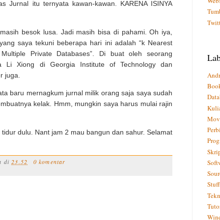
Webs
as Jurnal itu ternyata kawan-kawan. KARENA ISINYA
Tumb
Twit
masih besok lusa. Jadi masih bisa di pahami. Oh iya,
 yang saya tekuni beberapa hari ini adalah “k Nearest
s Multiple Private Databases”. Di buat oleh seorang
Lab
 Li Xiong di Georgia Institute of Technology dan
Andr
r juga.
Boo
yata baru mernagkum jurnal milik orang saja saya sudah
Data
embuatnya kelak. Hmm, mungkin saya harus mulai rajin
Kuli
Mov
Perb
u tidur dulu. Nant jam 2 mau bangun dan sahur. Selamat
Pro
Skri
a
di
23.52
0 komentar
Soft
Sour
Stuff
Tekn
Tuto
Win