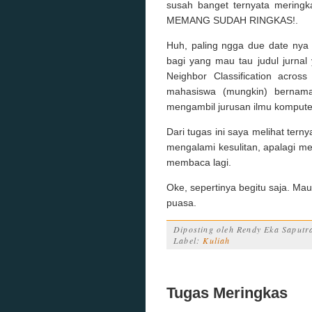
susah banget ternyata meringk
MEMANG SUDAH RINGKAS!.
Huh, paling ngga due date nya 
bagi yang mau tau judul jurnal
Neighbor Classification acros
mahasiswa (mungkin) bernama
mengambil jurusan ilmu kompute
Dari tugas ini saya melihat tern
mengalami kesulitan, apalagi m
membaca lagi.
Oke, sepertinya begitu saja. Ma
puasa.
Diposting oleh
Rendy Eka Saputr
Label:
Kuliah
Tugas Meringkas