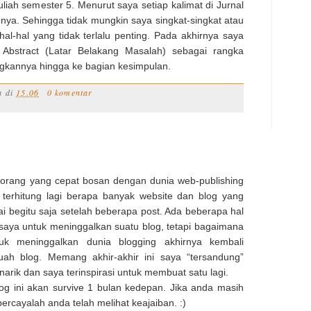
kuliah semester 5. Menurut saya setiap kalimat di Jurnal
nnya. Sehingga tidak mungkin saya singkat-singkat atau
-hal yang tidak terlalu penting. Pada akhirnya saya
Abstract (Latar Belakang Masalah) sebagai rangka
kannya hingga ke bagian kesimpulan.
a
di
15.06
0 komentar
 orang yang cepat bosan dengan dunia web-publishing
 terhitung lagi berapa banyak website dan blog yang
ai begitu saja setelah beberapa post. Ada beberapa hal
aya untuk meninggalkan suatu blog, tetapi bagaimana
k meninggalkan dunia blogging akhirnya kembali
uah blog. Memang akhir-akhir ini saya “tersandung”
rik dan saya terinspirasi untuk membuat satu lagi.
blog ini akan survive 1 bulan kedepan. Jika anda masih
 percayalah anda telah melihat keajaiban. :)