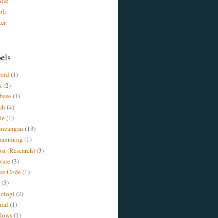
ite
lr
ter
els
oid
(1)
k
(2)
base
(1)
ah
(4)
ie
(1)
incangan
(13)
gramming
(1)
psi (Research)
(3)
ware
(3)
ce Code
(1)
(5)
ologi
(2)
rial
(1)
dows
(1)