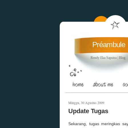
Préambule
Rendy Eka Saputra | Blog
Minggu, 30 Agustus 2009
Update Tugas
Sekarang, tugas meringkas s