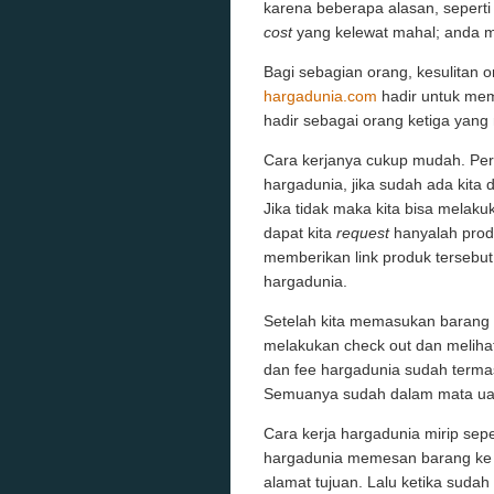
karena beberapa alasan, seperti 
cost
yang kelewat mahal; anda m
Bagi sebagian orang, kesulitan o
hargadunia.com
hadir untuk mem
hadir sebagai orang ketiga yang 
Cara kerjanya cukup mudah. Pert
hargadunia, jika sudah ada kita
Jika tidak maka kita bisa melak
dapat kita
request
hanyalah produ
memberikan link produk tersebut
hargadunia.
Setelah kita memasukan barang y
melakukan check out dan melihat 
dan fee hargadunia sudah termas
Semuanya sudah dalam mata ua
Cara kerja hargadunia mirip sepe
hargadunia memesan barang ke
alamat tujuan. Lalu ketika suda