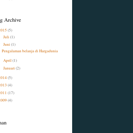
g Archive
2015
(5)
Juli
(1)
►
Juni
(1)
▼
Pengalaman belanja di Hargadunia
April
(1)
►
Januari
(2)
►
2014
(5)
2013
(4)
2011
(17)
2009
(4)
man