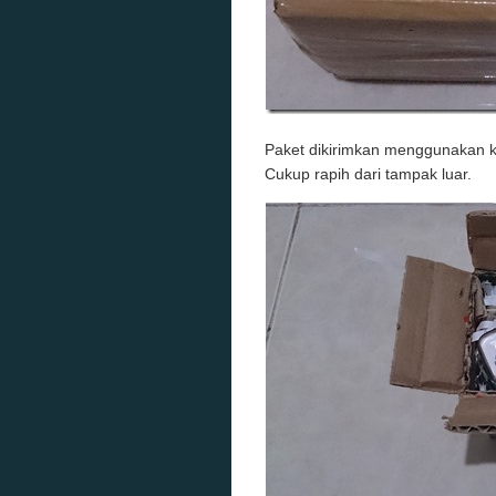
Paket dikirimkan menggunakan ko
Cukup rapih dari tampak luar.