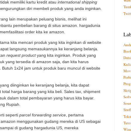
Webs
tidak memiliki kartu kredit atau
international shipping
Tumb
engurungkan diri membeli produk yang anda inginkan.
Twit
rang lain merupakan peluang bisnis, melihat ini
bantu pembelian barang di situs amazon. hargadunia
memfasilitasi order kita ke amazon.
Lab
ama kita mencari produk yang kita inginkan di website
Andr
 dapat langsung memasukannya ke keranjang belanja.
Boo
ukan
request product
yang kita inginkan. Produk yang
Data
k yang tersedia di amazon saja, dan kita harus
Kuli
. Butuh 1x24 jam untuk produk baru muncul di website
Mov
Perb
Pro
ang diinginkan ke keranjang belanja, kita dapat
Skri
total harga barang yang kita beli. Sales tax, shipment
Soft
uk dalam total pembayaran yang harus kita bayar.
Sour
ng Rupiah.
Stuff
rti seperti
parcel forwarding service
, pertama
Tekn
 amazon menggunakan gudang mereka di US sebagai
Tuto
h sampai di gudang hargadunia US, mereka
Win