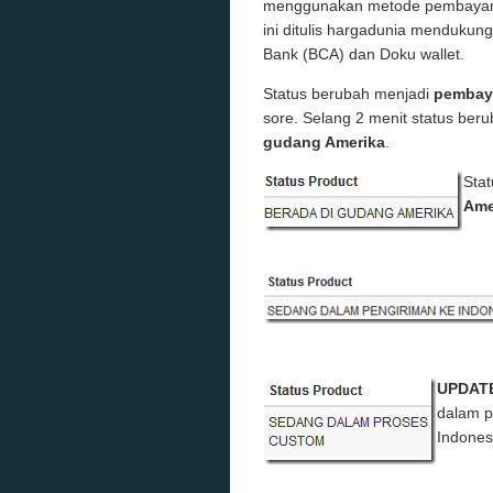
menggunakan metode pembayaran
ini ditulis hargadunia menduku
Bank (BCA) dan Doku wallet.
Status berubah menjadi
pembay
sore. Selang 2 menit status ber
gudang Amerika
.
Sta
Ame
UPDAT
dalam p
Indones