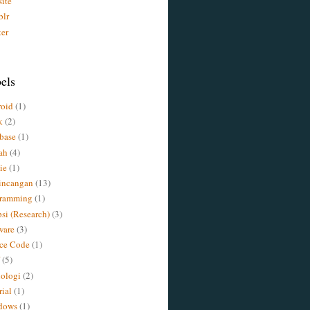
ite
lr
ter
els
oid
(1)
k
(2)
base
(1)
ah
(4)
ie
(1)
incangan
(13)
gramming
(1)
psi (Research)
(3)
ware
(3)
ce Code
(1)
(5)
ologi
(2)
rial
(1)
dows
(1)