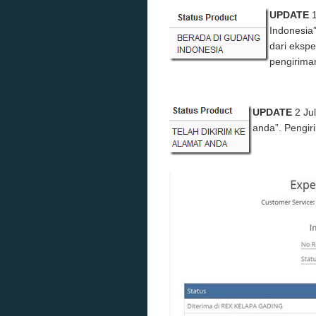
UPDATE
Indonesia
dari eksp
pengirima
UPDATE
2 Ju
anda”. Pengi